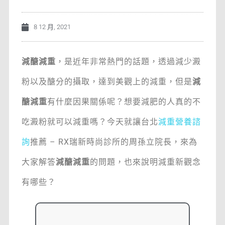
8 12 月, 2021
減醣減重
，是近年非常熱門的話題，透過減少澱
粉以及醣分的攝取，達到美觀上的減重，但是
減
醣減重
有什麼因果關係呢？想要減肥的人真的不
吃澱粉就可以減重嗎？今天就讓台北
減重營養諮
詢
推薦 – RX瑞新時尚診所的周孫立院長，來為
大家解答
減醣減重
的問題，也來說明減重新觀念
有哪些？