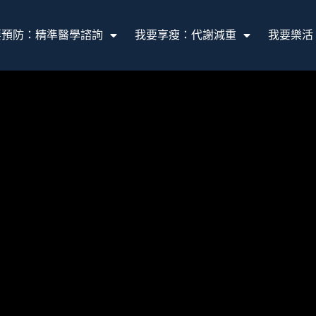
要預防：精準醫學諮詢
我要享瘦：代謝減重
我要樂活