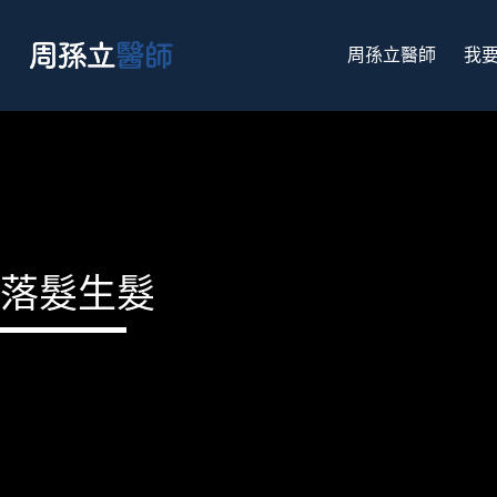
周孫立醫師
我
落髮生髮