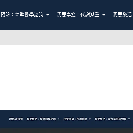
要預防：精準醫學諮詢
我要享瘦：代謝減重
我要樂活