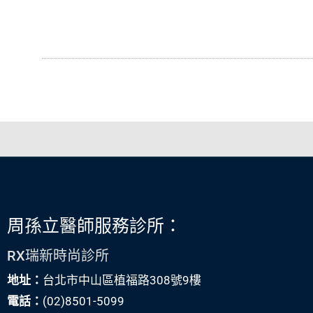
周孫立醫師服務診所：
RX瑞新時尚診所
地址：
台北市中山區植福路308號9樓
電話：
(02)8501-5099